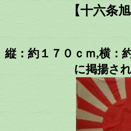
【十六条旭
縦：約１７０ｃｍ,横：
に掲揚さ